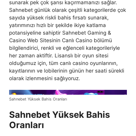
sunarak pek çok şansı kaçırmamanızı sağlar.
Sahnebet günlük olarak çeşitli kategorilerde çok
sayıda yüksek riskli bahis fırsatı sunarak,
yatırımınızı hızlı bir şekilde ikiye katlama
potansiyeline sahiptir Sahnebet Gaming &
Casino Web Sitesinin Canlı Casino bölümü
bilgilendirici, renkli ve eğlenceli kategorileriyle
her zaman aktiftir. Lisanslı bir oyun sitesi
olduğumuz için, tüm canlı casino oyunlarının,
kayıtlarının ve lobilerinin günün her saati sürekli
olarak izlenmesini sağlıyoruz.
Sahnebet Yüksek Bahis Oranları
Sahnebet Yüksek Bahis
Oranları