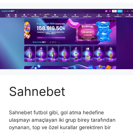
Sahnebet
Sahnebet futbol gibi, gol atma hedefine
ulaşmayı amaçlayan iki grup birey tarafından
oynanan, top ve özel kurallar gerektiren bir