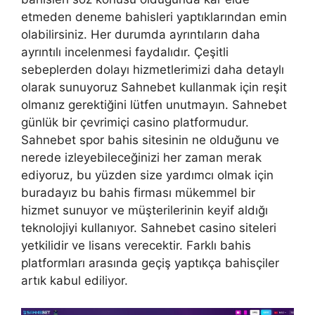
etmeden deneme bahisleri yaptıklarından emin
olabilirsiniz. Her durumda ayrıntıların daha
ayrıntılı incelenmesi faydalıdır. Çeşitli
sebeplerden dolayı hizmetlerimizi daha detaylı
olarak sunuyoruz Sahnebet kullanmak için reşit
olmanız gerektiğini lütfen unutmayın. Sahnebet
günlük bir çevrimiçi casino platformudur.
Sahnebet spor bahis sitesinin ne olduğunu ve
nerede izleyebileceğinizi her zaman merak
ediyoruz, bu yüzden size yardımcı olmak için
buradayız bu bahis firması mükemmel bir
hizmet sunuyor ve müşterilerinin keyif aldığı
teknolojiyi kullanıyor. Sahnebet casino siteleri
yetkilidir ve lisans verecektir. Farklı bahis
platformları arasında geçiş yaptıkça bahisçiler
artık kabul ediliyor.