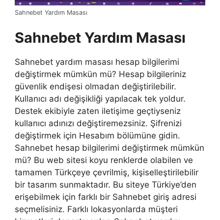
Sahnebet Yardım Masası
Sahnebet Yardım Masası
Sahnebet yardım masası hesap bilgilerimi
değiştirmek mümkün mü? Hesap bilgileriniz
güvenlik endişesi olmadan değiştirilebilir.
Kullanıcı adı değişikliği yapılacak tek yoldur.
Destek ekibiyle zaten iletişime geçtiyseniz
kullanıcı adınızı değiştiremezsiniz. Şifrenizi
değiştirmek için Hesabım bölümüne gidin.
Sahnebet hesap bilgilerimi değiştirmek mümkün
mü? Bu web sitesi koyu renklerde olabilen ve
tamamen Türkçeye çevrilmiş, kişiselleştirilebilir
bir tasarım sunmaktadır. Bu siteye Türkiye’den
erişebilmek için farklı bir Sahnebet giriş adresi
seçmelisiniz. Farklı lokasyonlarda müşteri