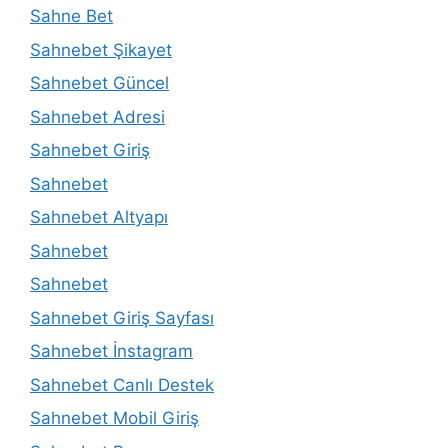
Sahne Bet
Sahnebet Şikayet
Sahnebet Güncel
Sahnebet Adresi
Sahnebet Giriş
Sahnebet
Sahnebet Altyapı
Sahnebet
Sahnebet
Sahnebet Giriş Sayfası
Sahnebet İnstagram
Sahnebet Canlı Destek
Sahnebet Mobil Giriş