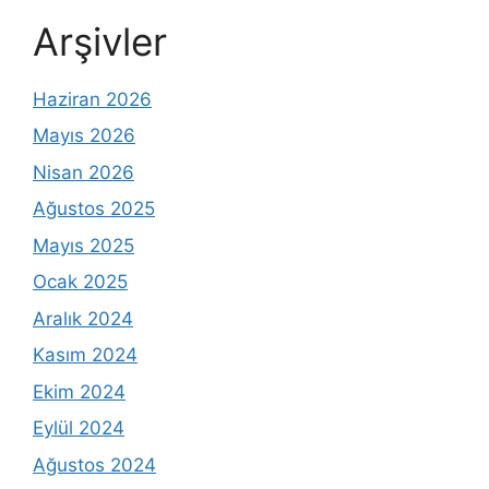
Arşivler
Haziran 2026
Mayıs 2026
Nisan 2026
Ağustos 2025
Mayıs 2025
Ocak 2025
Aralık 2024
Kasım 2024
Ekim 2024
Eylül 2024
Ağustos 2024