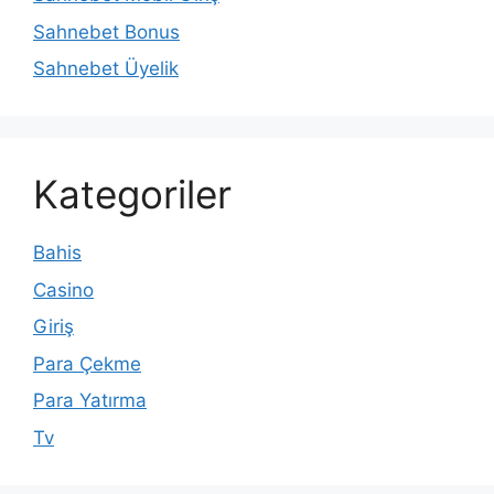
Sahnebet Bonus
Sahnebet Üyelik
Kategoriler
Bahis
Casino
Giriş
Para Çekme
Para Yatırma
Tv