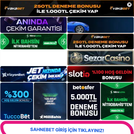
×
SAHNEBET GİRİŞ İÇİN TIKLAYINIZ!