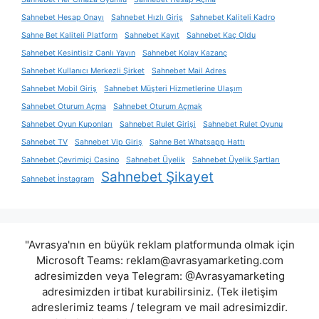
Sahnebet Hesap Onayı
Sahnebet Hızlı Giriş
Sahnebet Kaliteli Kadro
Sahne Bet Kaliteli Platform
Sahnebet Kayıt
Sahnebet Kaç Oldu
Sahnebet Kesintisiz Canlı Yayın
Sahnebet Kolay Kazanç
Sahnebet Kullanıcı Merkezli Şirket
Sahnebet Mail Adres
Sahnebet Mobil Giriş
Sahnebet Müşteri Hizmetlerine Ulaşım
Sahnebet Oturum Açma
Sahnebet Oturum Açmak
Sahnebet Oyun Kuponları
Sahnebet Rulet Girişi
Sahnebet Rulet Oyunu
Sahnebet TV
Sahnebet Vip Giriş
Sahne Bet Whatsapp Hattı
Sahnebet Çevrimiçi Casino
Sahnebet Üyelik
Sahnebet Üyelik Şartları
Sahnebet Şikayet
Sahnebet İnstagram
"Avrasya'nın en büyük reklam platformunda olmak için
Microsoft Teams:
reklam@avrasyamarketing.com
adresimizden veya Telegram: @Avrasyamarketing
adresimizden irtibat kurabilirsiniz. (Tek iletişim
adreslerimiz teams / telegram ve mail adresimizdir.