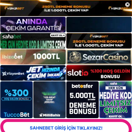
×
SAHNEBET GİRİŞ İÇİN TIKLAYINIZ!