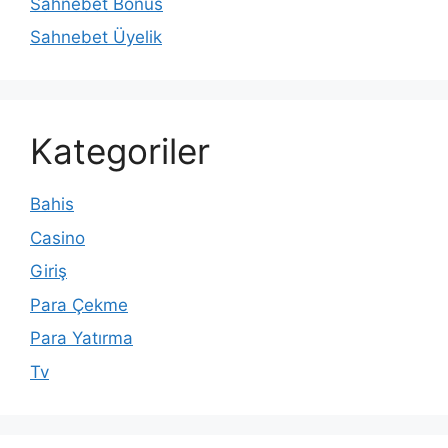
Sahnebet Bonus
Sahnebet Üyelik
Kategoriler
Bahis
Casino
Giriş
Para Çekme
Para Yatırma
Tv