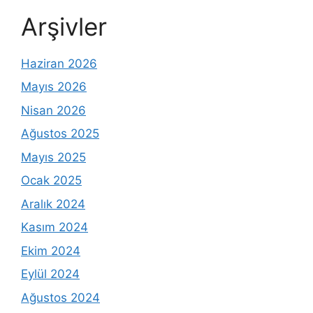
Arşivler
Haziran 2026
Mayıs 2026
Nisan 2026
Ağustos 2025
Mayıs 2025
Ocak 2025
Aralık 2024
Kasım 2024
Ekim 2024
Eylül 2024
Ağustos 2024