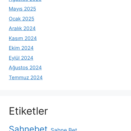
Mayıs 2025
Ocak 2025
Aralık 2024
Kasım 2024
Ekim 2024
Eylül 2024
Ağustos 2024
Temmuz 2024
Etiketler
Sahnebet
Sahne Bet