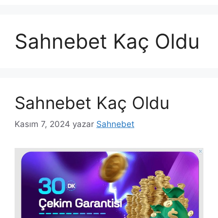
Sahnebet Kaç Oldu
Sahnebet Kaç Oldu
Kasım 7, 2024
yazar
Sahnebet