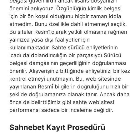
belgesi
güvenilirdir ancak lisans dosyanızın
önemini anlıyoruz. Özgünlüğün kimlik belgesi
için bir ön koşul olduğunu hiçbir zaman iddia
etmedim. Bunu özellikle dahil etmemeyi seçtik.
Bu siteler Resmî olarak yetkili olmasına rağmen
yalnızca yasa dışı faaliyetler için
kullanılmaktadır. Sahte sürücü ehliyetlerinin
icadı da dolandırıcılığın bir parçasıydı Sürücü
belgesi damgasının geçerliliğinin doğrulanması
önerilir. Alışverişiniz bittiğinde ehliyetinizi bir kez
kontrol etmeyi unutmayın. Bu, web sitesinde
yayınlanan Resmî bilgilerin doğruluğunu hızlı bir
şekilde doğrulamanıza olanak tanır. Ancak daha
önce de belirttiğimiz gibi sahte web sitesi
performansı sadece bir inceleme değildir.
Sahnebet Kayıt Prosedürü