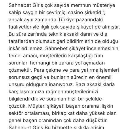
Sahnebet Giriş çok sayıda memnun müşteriye
sahip saygın bir çevrimiçi casino şirketidir,
ancak aynı zamanda Türkiye pazarındaki
faaliyetleriyle ilgili çok sayıda şikâyet de almıştır.
Bu süre zarfında teknik aksaklıkların ve dış
taraflardan olumsuz geri bildirimlerin de olduğu
inkâr edilemez. Sahnebet şikâyet incelemesinin
temel amacı, müşterilerin karşılaştığı tüm
sorunları herhangi bir zarara yol açmadan
çözmektir. Para çekme ve para yatırma işlemleri
sorunsuz geçti ve bunların sürecin en önemli
unsuru olduğuna inanıyoruz. Bazı aksaklıklarla
karşılaşmamıza rağmen müşterilerimizi
bilgilendirdik ve sorunları hızlı bir şekilde
çözdük. Müşteri şikâyeti başarı oranına ilişkin
sektör ortalaması, birkaç kat daha yüksek olan
genel başarı oranından çok daha düşüktür.
Sahnebet Giriş Bu hizmette sıklıkla erişim