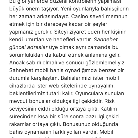
Bu gibi yerlerde düzenli kontrollerin yapılması
büyük önem taşıyor. Yeni oyunlarıyla bahisçilerin
her zaman arkasındayız. Casino severi memnun
etmek için bir dereceye kadar bir şeyler
yapmanız gerekir. Siteyi ziyaret eden her kişinin
kendi umutları ve hedefleri vardır.
Sahnebet
güncel adresler
üye olmak aynı zamanda bu
sorumlulukları da kabul etmek anlamına gelir.
Ancak sabırlı olmalı ve sonucu gözlemlemeliyiz
Sahnebet mobil bahis oynadığımda benzer bir
durumla karşılaştım. Bahislerimizi ister mobil
cihazlarda ister web sitelerinde oynayalım,
beklentilerimiz tutarlı kalır. Oyunculara sunulan
mevcut bonuslar oldukça ilgi çekicidir. Risk
seviyesinin ciddi olduğu ortaya çıktı. Katılım
sürecinden kısa bir süre sonra bazı ilgi çekici
rakamlar ortaya çıktı. Bonusunuz olduğunda
bahis oynamanın farklı yolları vardır. Mobil