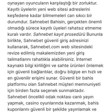
oynayan oyuncuların karşılaştığı bir zorluktur.
Kayıtlı üyelerin yeni web sitesi adreslerini
keşfedene kadar bilmemeleri can sıkıcı bir
durumdur. Sahnebet Bahisin, gerçekten önemli
olmadığı sürece kayıtlı üyeleri rahatsız etmeme
kuralı vardır.
Sahnebet kayıt prosedürü
Bununla
birlikte, Sahnebet güvenli giriş adresinizi
kullanarak, Sahnebet.com web sitesindeki
revize edilmiş makalemizden yeni giriş
talimatlarını rahatlıkla alabilirsiniz. İnternet
kaynaklı bilgi kirliliğini ve sahte ürünleri önlemek
için güvenli bağlantılar, doğru bilgiye en hızlı ve
en güvenilir erişimi sunar. Güvenli bir bahis
platformu olan Sahnebet müşteri memnuniyeti
için birden fazla seçenek sunmaktadır.
Sahnebet öncelikli odak noktası canlı yayın
yapmak, casino oyunlarında kazanmak, bahis
kuponlarını güvenli bir şekilde yayınlamak ve