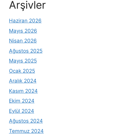
Arşivler
Haziran 2026
Mayıs 2026
Nisan 2026
Ağustos 2025
Mayıs 2025
Ocak 2025
Aralık 2024
Kasım 2024
Ekim 2024
Eylül 2024
Ağustos 2024
Temmuz 2024