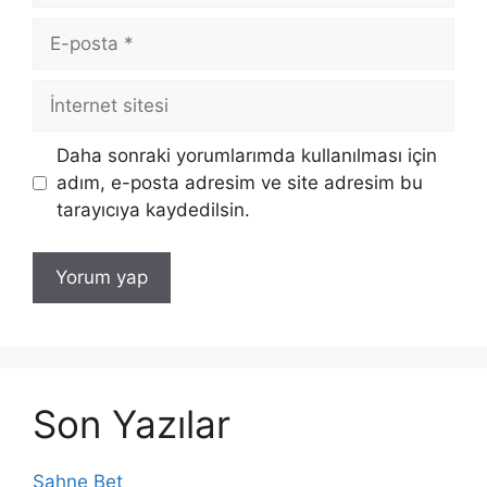
E-
posta
İnternet
sitesi
Daha sonraki yorumlarımda kullanılması için
adım, e-posta adresim ve site adresim bu
tarayıcıya kaydedilsin.
Son Yazılar
Sahne Bet