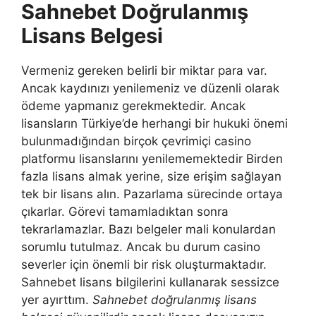
Sahnebet Doğrulanmış
Lisans Belgesi
Vermeniz gereken belirli bir miktar para var.
Ancak kaydınızı yenilemeniz ve düzenli olarak
ödeme yapmanız gerekmektedir. Ancak
lisansların Türkiye’de herhangi bir hukuki önemi
bulunmadığından birçok çevrimiçi casino
platformu lisanslarını yenilememektedir Birden
fazla lisans almak yerine, size erişim sağlayan
tek bir lisans alın. Pazarlama sürecinde ortaya
çıkarlar. Görevi tamamladıktan sonra
tekrarlamazlar. Bazı belgeler mali konulardan
sorumlu tutulmaz. Ancak bu durum casino
severler için önemli bir risk oluşturmaktadır.
Sahnebet lisans bilgilerini kullanarak sessizce
yer ayırttım.
Sahnebet doğrulanmış lisans