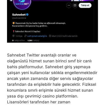
Sahnebet Twitter avantajlı oranlar ve
olağanüstü hizmet sunan birinci sınıf bir canlı
bahis platformudur. Sahnebet giriş yapmaya
çalışan yeni kullanıcılar sıklıkla engellenmektedir
ancak yakın zamanda diğer servis sağlayıcılar
tarafından da erişilebilir hale gelecektir. Fiziksel
konumlara sınırlı erişimle sürekli hizmet sunan
yasa dışı çevrimiçi casino platformları.
Lisansörleri tarafından her zaman