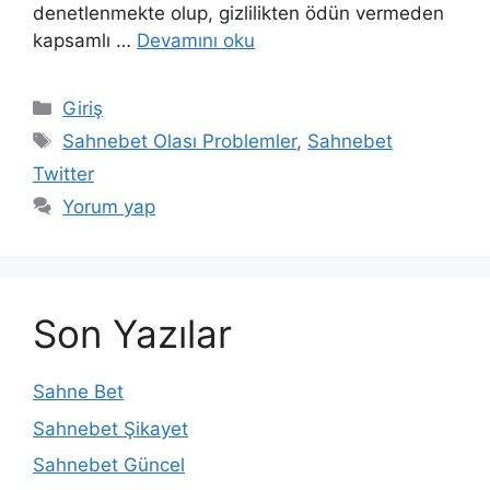
denetlenmekte olup, gizlilikten ödün vermeden
kapsamlı …
Devamını oku
Kategoriler
Giriş
Etiketler
Sahnebet Olası Problemler
,
Sahnebet
Twitter
Yorum yap
Son Yazılar
Sahne Bet
Sahnebet Şikayet
Sahnebet Güncel